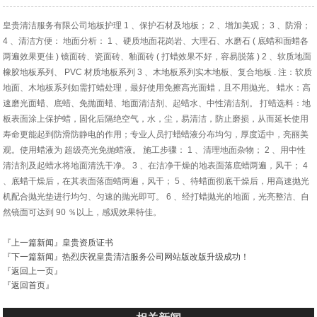
皇贵清洁服务有限公司地板护理 1 、保护石材及地板； 2 、增加美观； 3 、防滑；
4 、清洁方便： 地面分析： 1 、硬质地面花岗岩、大理石、水磨石 ( 底蜡和面蜡各
两遍效果更佳 ) 镜面砖、瓷面砖、釉面砖 ( 打蜡效果不好，容易脱落 ) 2 、软质地面
橡胶地板系列、 PVC 材质地板系列 3 、木地板系列实木地板、复合地板 . 注：软质
地面、木地板系列如需打蜡处理，最好使用免擦高光面蜡，且不用抛光。 蜡水：高
速磨光面蜡、底蜡、免抛面蜡、地面清洁剂、起蜡水、中性清洁剂。 打蜡选料：地
板表面涂上保护蜡，固化后隔绝空气，水，尘，易清洁，防止磨损，从而延长使用
寿命更能起到防滑防静电的作用；专业人员打蜡蜡液分布均匀，厚度适中，亮丽美
观。使用蜡液为 超级亮光免抛蜡液。 施工步骤： 1 、清理地面杂物； 2 、用中性
清洁剂及起蜡水将地面清洗干净。 3 、在洁净干燥的地表面落底蜡两遍，风干； 4
、底蜡干燥后，在其表面落面蜡两遍，风干； 5 、待蜡面彻底干燥后，用高速抛光
机配合抛光垫进行均匀、匀速的抛光即可。 6 、经打蜡抛光的地面，光亮整洁、自
然镜面可达到 90 ％以上，感观效果特佳。
『上一篇新闻』
皇贵资质证书
『下一篇新闻』
热烈庆祝皇贵清洁服务公司网站版改版升级成功！
『返回上一页』
『返回首页』