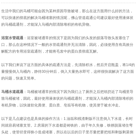
生活中我们的马桶可能会因为某种原因导致被堵，那么在这方面用什么好的方法，
可以快速的彻底的解决马桶堵塞的情况呢，佛山管道疏通公司建议最好使用液体状
的马桶疏通剂，才能深入马桶内部清除堆积的有机异物。
浴室水管疏通
：浴室被堵通常的情况下是因为我们的头发的损落导致头发塞住了
口，那么在这种情况下一般的水管疏通剂并无法清除，因此，必须使用含有高效分
解配方的专用浴室疏通剂，才能将毛发中的蛋白质彻底瓦解。
以下我们来说下这方面的具体的疏通方法是，先清除积水，然后开启瓶盖，将1/4的
量慢慢倒入马桶内，静待30分钟后，倒入大量热水即可，这样很快就解决了这方面
的问题，快速又简单。
马桶水道疏通
：马桶被堵通常的情况下因为我们上了厕所之后把纸扔近了马桶里导
致马桶被堵，因此，最好使用液体状的马桶疏通剂，才能深入马桶内部清除堆积的
有机异物，以快速软化粪便、蛋白质、皂垢等有机物，使其便于被水冲走。
以下是几点建议也是具体的操作方法：1.油垢和残渣剩饭不注意倒入下水道，长时
间就容易堵塞支管。2.房屋的下水道都是铸铁的，由于年久失修，铁锈脱落堵住弯
头处，使管径变得狭小造成堵塞，所以在以后的日子里尽量把要把纸和剩饭剩菜倒